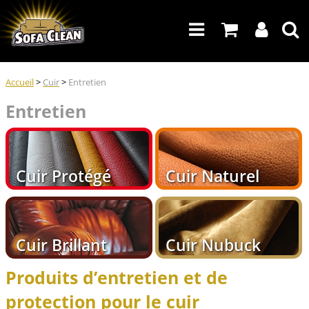
Accueil
>
Cuir
>
Entretien
Entretien
Cuir Protégé
Cuir Naturel
Cuir Brillant
Cuir Nubuck
Produits d’entretien et de
protection pour le cuir