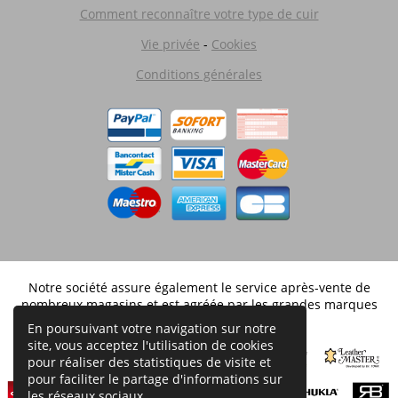
Comment reconnaître votre type de cuir
Vie privée
-
Cookies
Conditions générales
Notre société assure également le service après-vente de
nombreux magasins et est agréée par les grandes marques
distribuées en Belgique.
En poursuivant votre navigation sur notre
site, vous acceptez l'utilisation de cookies
pour réaliser des statistiques de visite et
pour faciliter le partage d'informations sur
les réseaux sociaux.