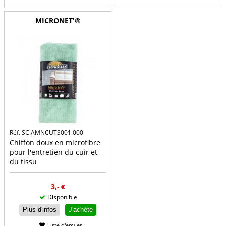
MICRONET'®
Réf. SC.AMNCUTS001.000
Chiffon doux en microfibre
pour l'entretien du cuir et
du tissu
3
,-
€
Disponible
Plus d'infos
J'achète
Liste d'envies