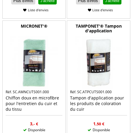
Plus d'infos
J'achète
Plus d'infos
J'achète
Liste d'envies
Liste d'envies
MICRONET'®
TAMPONET'® Tampon
d'application
Réf. SC.AMNCUTS001.000
Réf. SC.ATPCUTS001.000
Chiffon doux en microfibre
Tampon d'application pour
pour l'entretien du cuir et
les produits de coloration
du tissu
du cuir
3
1
,-
€
,50
€
Disponible
Disponible