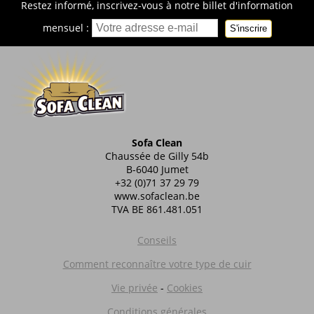
Restez informé, inscrivez-vous à notre billet d'information
mensuel :
S'inscrire
Sofa Clean
Chaussée de Gilly 54b
B-6040 Jumet
+32 (0)71 37 29 79
www.sofaclean.be
TVA BE 861.481.051
Conseils
Comment reconnaître votre type de cuir
Vie privée
-
Cookies
Conditions générales