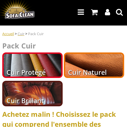
Accueil
>
Cuir
>
Pack Cuir
Pack Cuir
Cuir Protégé
Cuir Naturel
Cuir Brillant
Achetez malin ! Choisissez le pack
qui comprend l'ensemble des