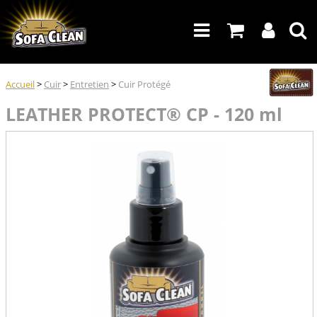
Accueil
>
Cuir
>
Entretien
>
Cuir Protégé
LEATHER PROTECT® CP - 120 ml