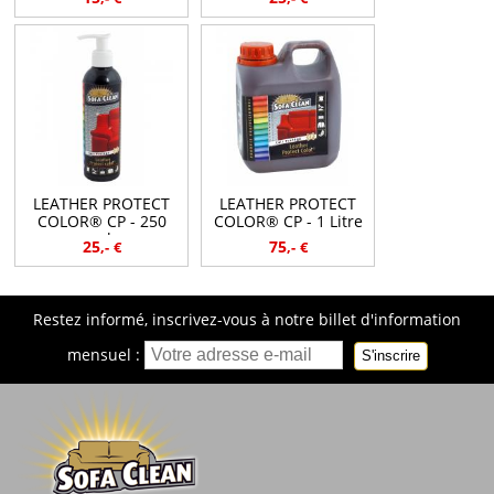
LEATHER PROTECT
LEATHER PROTECT
COLOR® CP - 250
COLOR® CP - 1 Litre
ml
25
75
,-
€
,-
€
Restez informé, inscrivez-vous à notre billet d'information
mensuel :
S'inscrire