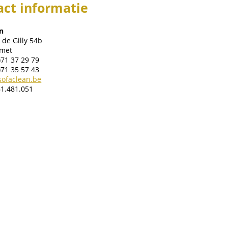
act informatie
an
de Gilly 54b
umet
)71 37 29 79
)71 35 57 43
sofaclean.be
61.481.051