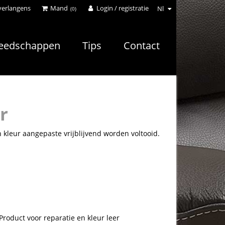
verlangens
Mand
Login / registratie
Nl
(0)
eedschappen
Tips
Contact
r
 kleur aangepaste vrijblijvend worden voltooid.
Product voor reparatie en kleur leer