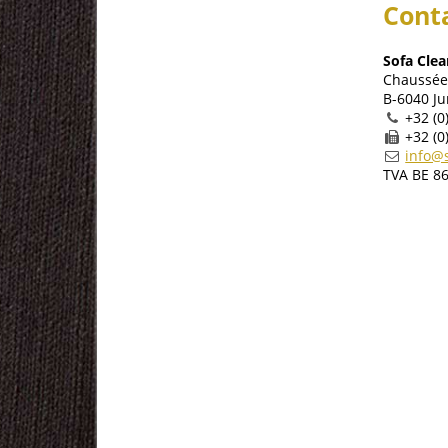
Cont
Sofa Cle
Chaussée 
B-6040 J
+32 (0
+32 (0
info@
TVA BE 8