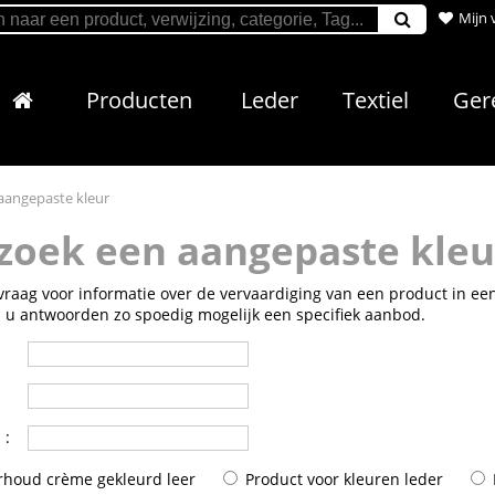
Mijn 
Producten
Leder
Textiel
Ger
aangepaste kleur
zoek een aangepaste kleu
raag voor informatie over de vervaardiging van een product in een
n u antwoorden zo spoedig mogelijk een specifiek aanbod.
*
:
houd crème gekleurd leer
Product voor kleuren leder