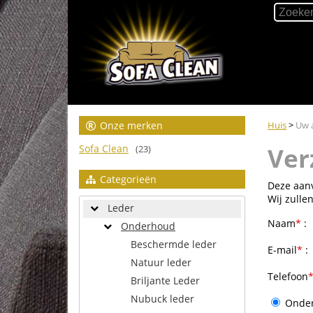
Onze merken
Huis
>
Uw 
Sofa Clean
Ver
(23)
Categorieën
Deze aanv
Wij zulle
Leder
Naam
*
:
Onderhoud
Beschermde leder
E-mail
*
:
Natuur leder
Telefoon
Briljante Leder
Nubuck leder
Onder