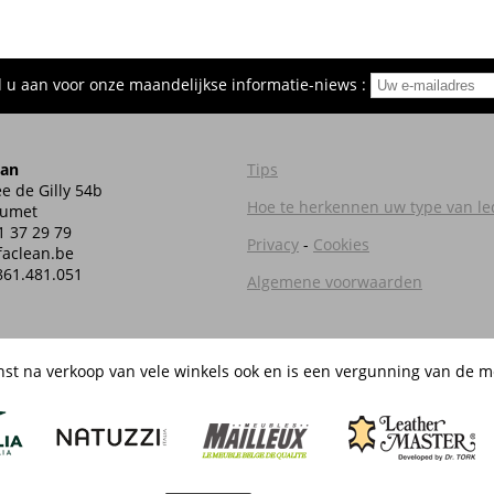
d u aan voor onze maandelijkse informatie-niews :
ean
Tips
e de Gilly 54b
Hoe te herkennen uw type van le
Jumet
1 37 29 79
Privacy
-
Cookies
aclean.be
861.481.051
Algemene voorwaarden
nst na verkoop van vele winkels ook en is een vergunning van de m