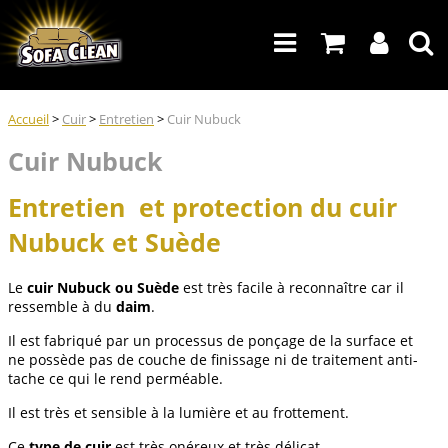
Accueil
>
Cuir
>
Entretien
>
Cuir Nubuck
Cuir Nubuck
Entretien et protection du cuir
Nubuck et Suède
Le
cuir Nubuck ou Suède
est très facile à reconnaître car il
ressemble à du
daim
.
Il est fabriqué par un processus de ponçage de la surface et
ne possède pas de couche de finissage ni de traitement anti-
tache ce qui le rend perméable.
Il est très et sensible à la lumière et au frottement.
Ce
type de cuir
est très onéreux et très délicat.