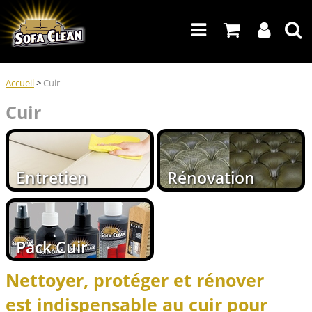
Accueil
>
Cuir
Cuir
Entretien
Rénovation
Pack Cuir
Nettoyer,
protéger
et rénover
est indispensable au cuir pour