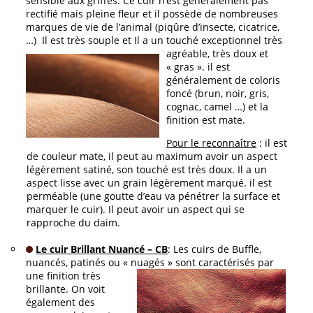
sensible aux griffes. Ce cuir n’est généralement pas
rectifié mais pleine fleur et il possède de nombreuses
marques de vie de l’animal (piqûre d’insecte, cicatrice,
…) Il est très souple et Il a un touché excepti
onnel très
agréable, très doux et
« gras ». il est
généralement de coloris
foncé (brun, noir, gris,
cognac, camel …) et la
finition est mate.
Pour le reconnaître
: il est
de couleur mate, il peut au maximum avoir un aspect
légèrement satiné, son touché est très doux. Il a un
aspect lisse avec un grain légèrement marqué. il est
perméable (une goutte d’eau va pénétrer la surface et
marquer le cuir). Il peut avoir un aspect qui se
rapproche du daim.
Le
cuir Brillant Nuancé – CB
: Les cuirs de Buffle,
nuancés, patinés ou « nuagés
» sont caractérisés par
une finition très
brillante. On voit
également des